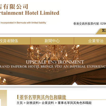
香港交易所股票代號: 029
繁
投資者關係
新聞中心
企業管治
主頁
> 財務資料>
企業資料
> 董事名單與其角色和職能