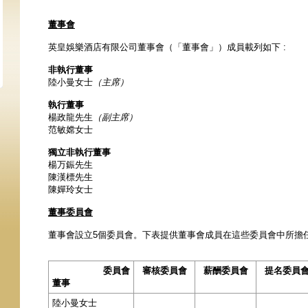
董事會
英皇娛樂酒店有限公司董事會（「董事會」）成員載列如下 :
非執行董事
陸小曼女士
（主席）
執行董事
楊政龍先生
（副主席）
范敏嫦女士
獨立非執行董事
楊万鋠先生
陳漢標先生
陳嬋玲女士
董事委員會
董事會設立5個委員會。下表提供董事會成員在這些委員會中所擔
委員會
審核委員會
薪酬委員會
提名委員
董事
陸小曼女士